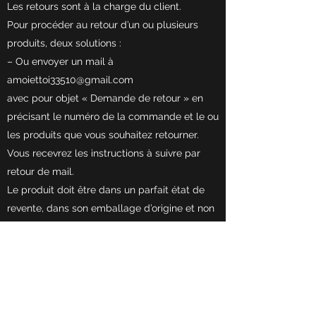
Les retours sont à la charge du client.
Pour procéder au retour d’un ou plusieurs
produits, deux solutions :
– Ou envoyer un mail à
amoiettoi33510@gmail.com
avec pour objet « Demande de retour » en
précisant le numéro de la commande et le ou
les produits que vous souhaitez retourner.
Vous recevrez les instructions à suivre par
retour de mail.
Le produit doit être dans un parfait état de
revente, dans son emballage d’origine et non
utilisé. Un produit porté ne sera ni échangé ni
remboursé.
Dès réception des produits et après
vérification de leur état, on procédera au
remboursement ou à l’échange.